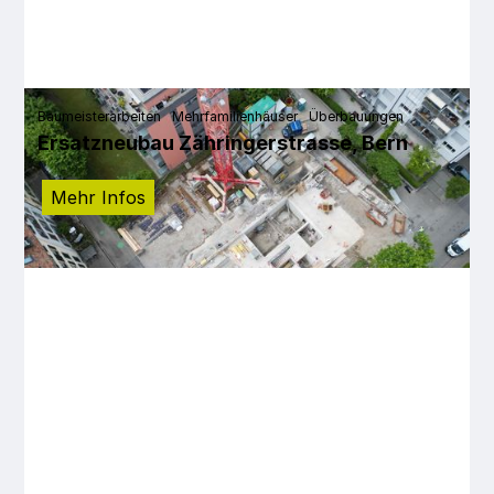
Baumeisterarbeiten
Mehrfamilienhäuser
Überbauungen
Ersatzneubau Zähringerstrasse, Bern
Mehr Infos