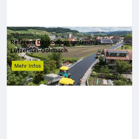
Strassenbau
Referenz Deckbelagssanierung
Lützelflüh-Goldbach
Mehr Infos