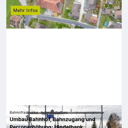
Mehr Infos
Bahninfrastruktur
Ingenieurtiefbau
Umbau Bahnhof, Bahnzugang und
Perronerhöhung; Hindelbank