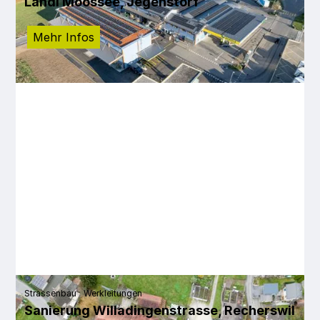
Landi Moossee, Jegenstorf
Mehr Infos
Strassenbau
Werkleitungen
Sanierung Willadingenstrasse, Recherswil