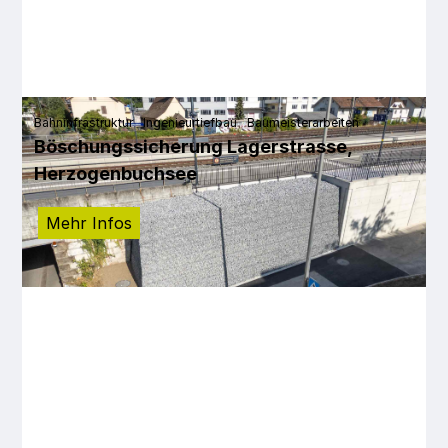
Bahninfrastruktur
Ingenieurtiefbau
Baumeisterarbeiten
Böschungssicherung Lagerstrasse,
Herzogenbuchsee
Mehr Infos