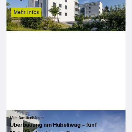
Mehr Infos
Mehrfamilienhäuser
Überbauung am Hübeliwäg – fünf