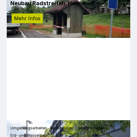
Neubau Radstreifen, Heimiswil
Mehr Infos
Umgebungsarbeiten
Werkleitungen
Belagsarbeiten
Erd- und Wasserbau