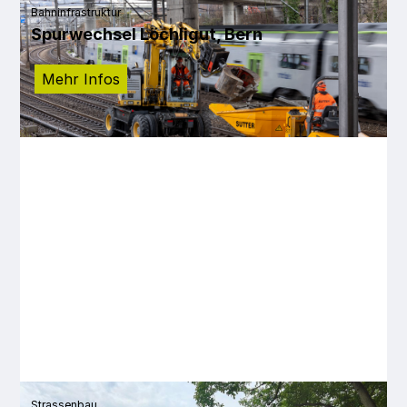
Bahninfrastruktur
Spurwechsel Löchligut, Bern
Mehr Infos
Strassenbau