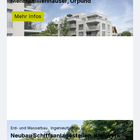
Mehrfamilienhäuser, Orpund
Mehr Infos
Erd- und Wasserbau
Ingenieurtiefbau
Neubau Schiffsanlagestellen, Kieswerk