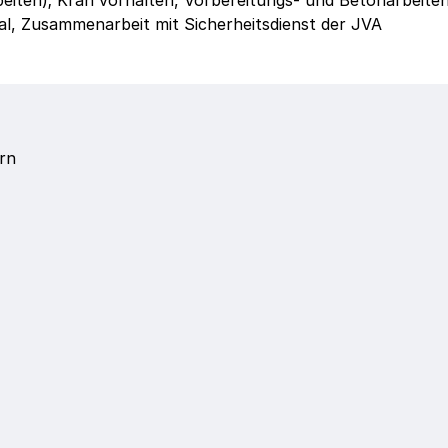
iten); Kran vorhalten, Vorbereitungs- und Betonarbeiten
al, Zusammenarbeit mit Sicherheitsdienst der JVA
rn